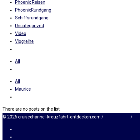
Phoenix Reisen
PhoenixRundgang
Schiffsrundgang
Uncategorized
Video
Vlogreihe
All
All
Maurice
There are no posts on the list.
© 2026 cruisechannel-kreuzfahrt-entdecken.com /
Datenschutz
/
Im