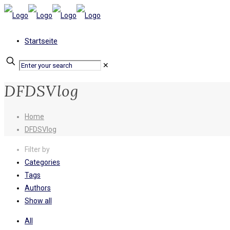
Startseite
✕
DFDSVlog
Home
DFDSVlog
Filter by
Categories
Tags
Authors
Show all
All